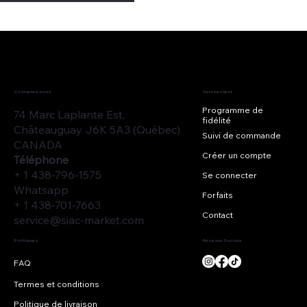
Contactez-nous
Service client
Programme de
74 Marc Laplante Est,
fidélité
Châteauguay J6K 5A3 (Québec)
Suivi de commande
CANADA
Créer un compte
Téléphone
+ 1 438-796-1575
Se connecter
Whatsapp
Forfaits
+ 1 438-701-7663
Contact
service@siac-market.com
Réseaux Sociaux
Politiques
Termes et conditions
Politique de livraison