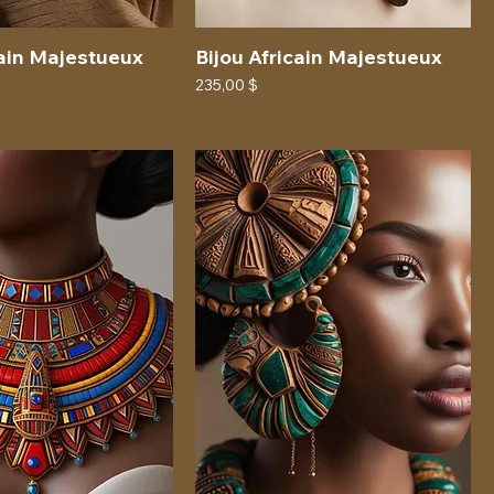
cain Majestueux
Bijou Africain Majestueux
Prix
235,00 $