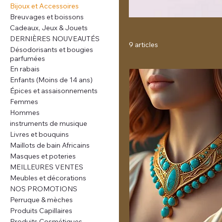
Bijoux et Accessoires
Breuvages et boissons
Cadeaux, Jeux & Jouets
DERNIÈRES NOUVEAUTÉS
9 articles
Désodorisants et bougies
parfumées
En rabais
Enfants (Moins de 14 ans)
Épices et assaisonnements
Femmes
Hommes
instruments de musique
Livres et bouquins
Maillots de bain Africains
Masques et poteries
MEILLEURES VENTES
Meubles et décorations
NOS PROMOTIONS
Perruque & mèches
Produits Capillaires
Produits Cosmétiques