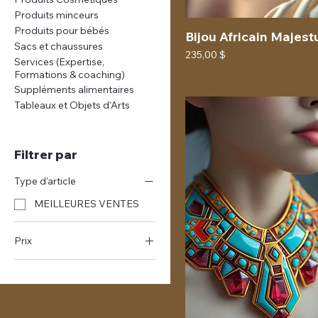
Produits minceurs
Produits pour bébés
Bijou Africain Majes
Sacs et chaussures
Prix
235,00 $
Services (Expertise,
Formations & coaching)
Suppléments alimentaires
Tableaux et Objets d'Arts
Filtrer par
Type d'article
MEILLEURES VENTES
Prix
38 $CA
535 $CA