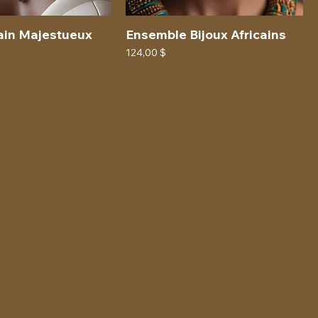
cain Majestueux
Ensemble Bijoux Africains
Prix
124,00 $