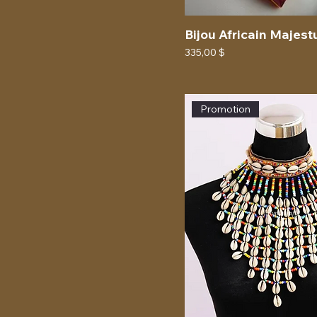
Bijou Africain Majes
Prix
335,00 $
Promotion