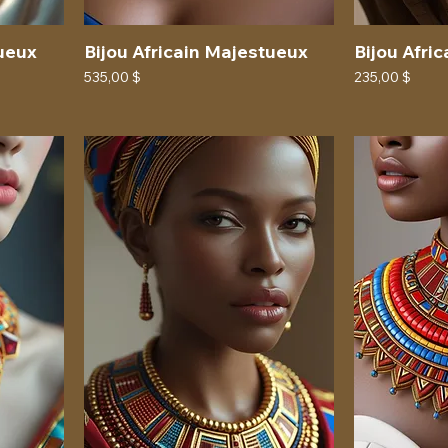
tueux
Bijou Africain Majestueux
Bijou Afri
Prix
Prix
535,00 $
235,00 $