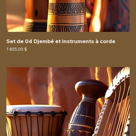
Set de 04 Djembé et instruments à corde
Prix
1 855,00 $