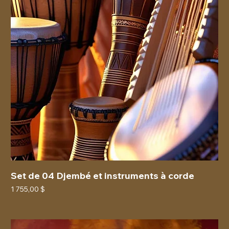
Set de 04 Djembé et instruments à corde
Prix
1 755,00 $