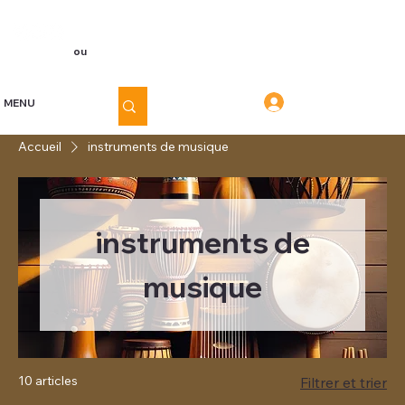
Voir les points
Inscription
ou
Connexion
Connexion
MENU
Accueil
instruments de musique
instruments de
musique
10 articles
Filtrer et trier