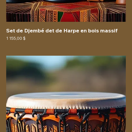
Set de Djembé det de Harpe en bois massif
Prix
1 155,00 $