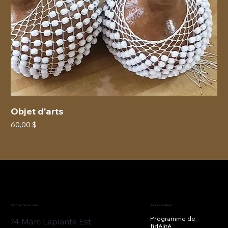
Objet d'arts
Prix
60,00 $
Contactez-nous
Service client
Programme de
74 Marc Laplante Est,
fidélité