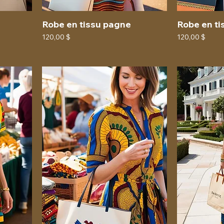
Robe en tissu pagne
Robe en ti
Prix
Prix
120,00 $
120,00 $