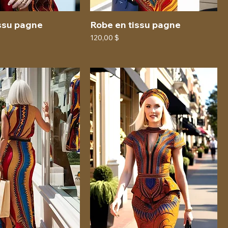
ssu pagne
Robe en tissu pagne
Prix
120,00 $