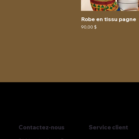
Robe en tissu pagne
Prix
90,00 $
Service client
Contactez-nous