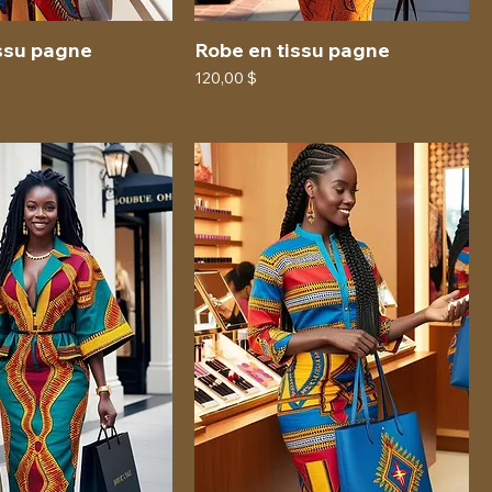
ssu pagne
Robe en tissu pagne
Prix
120,00 $