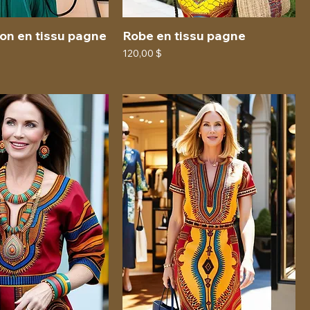
on en tissu pagne
Robe en tissu pagne
Prix
120,00 $