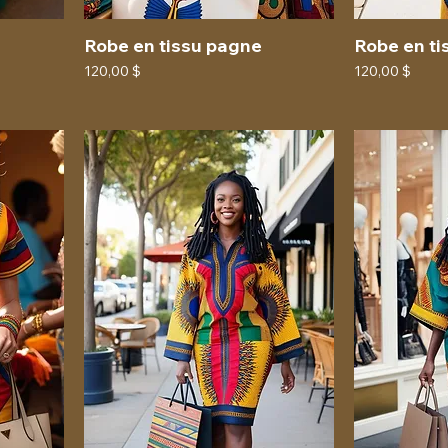
Robe en tissu pagne
Robe en ti
Prix
Prix
120,00 $
120,00 $