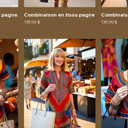
u pagne
Combinaison en tissu pagne
Combinais
Prix
Prix
135,00 $
135,00 $