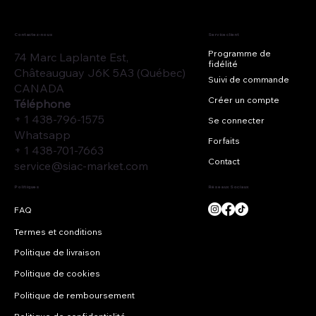
Contactez-nous
Service client
Programme de
74 Marc Laplante Est,
fidélité
Châteauguay J6K 5A3 (Québec)
Suivi de commande
CANADA
Créer un compte
Téléphone
+ 1 438-796-1575
Se connecter
Whatsapp
Forfaits
+ 1 438-701-7663
Contact
service@siac-market.com
Réseaux Sociaux
Politiques
Termes et conditions
Politique de livraison
Politique de cookies
Politique de remboursement