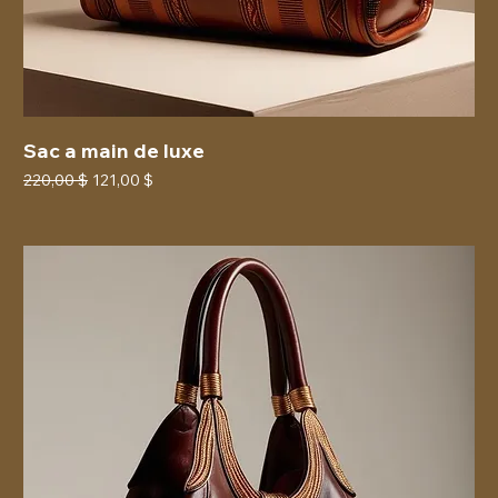
Sac a main de luxe
Prix original
Prix promotionnel
220,00 $
121,00 $