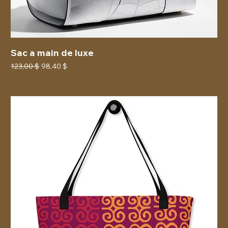
Sac a main de luxe
Prix original
Prix promotionnel
123,00 $
98,40 $