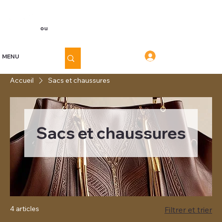
Voir les points
Inscription
ou
Connexion
Connexion
MENU
Accueil
Sacs et chaussures
Sacs et chaussures
4 articles
Filtrer et trier