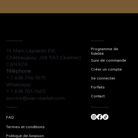
Contactez-nous
Service client
Programme de
74 Marc Laplante Est,
fidélité
Châteauguay J6K 5A3 (Québec)
Suivi de commande
CANADA
Créer un compte
Téléphone
+ 1 438-796-1575
Se connecter
Whatsapp
Forfaits
+ 1 438-701-7663
Contact
service@siac-market.com
Réseaux Sociaux
Politiques
Termes et conditions
Politique de livraison