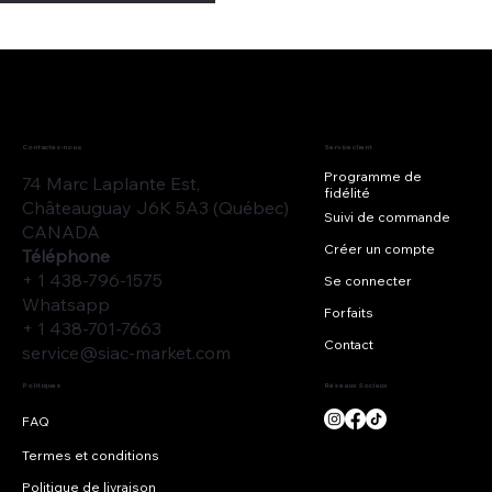
Contactez-nous
Service client
Programme de
74 Marc Laplante Est,
fidélité
Châteauguay J6K 5A3 (Québec)
Suivi de commande
CANADA
Créer un compte
Téléphone
+ 1 438-796-1575
Se connecter
Whatsapp
Forfaits
+ 1 438-701-7663
Contact
service@siac-market.com
Réseaux Sociaux
Politiques
Termes et conditions
Politique de livraison