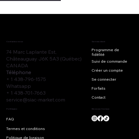
Contactez-nous
Service client
Programme de
74 Marc Laplante Est,
fidélité
Châteauguay J6K 5A3 (Québec)
Suivi de commande
CANADA
Créer un compte
Téléphone
+ 1 438-796-1575
Se connecter
Whatsapp
Forfaits
+ 1 438-701-7663
Contact
service@siac-market.com
Réseaux Sociaux
Politiques
Termes et conditions
Politique de livraison