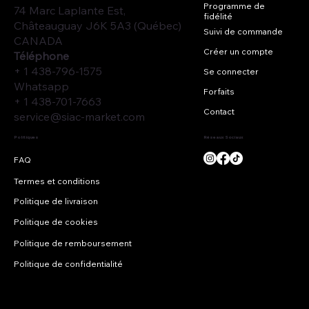
Programme de
74 Marc Laplante Est,
fidélité
Châteauguay J6K 5A3 (Québec)
Suivi de commande
CANADA
Créer un compte
Téléphone
+ 1 438-796-1575
Se connecter
Whatsapp
Forfaits
+ 1 438-701-7663
Contact
service@siac-market.com
Réseaux Sociaux
Politiques
Termes et conditions
Politique de livraison
Politique de cookies
Politique de remboursement
Politique de confidentialité