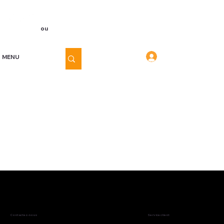
Voir les points
Inscription
ou
Connexion
Connexion
MENU
Contactez-nous
Service client