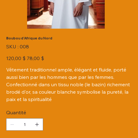
Boubou d'Afrique du Nord
SKU
SKU :
008
008
Prix
Prix
120,00 $
78,00 $
d’origine
promotionnel
Vêtement traditionnel ample, élégant et fluide, porté
aussi bien par les hommes que par les femmes.
Confectionné dans un tissu noble (le bazin) richement
brodé d'or, sa couleur blanche symbolise la pureté, la
paix et la spiritualité
Quantité