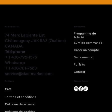
Contactez-nous
Service client
Programme de
74 Marc Laplante Est,
fidélité
Châteauguay J6K 5A3 (Québec)
Suivi de commande
CANADA
Créer un compte
Téléphone
+ 1 438-796-1575
Se connecter
Whatsapp
Forfaits
+ 1 438-701-7663
Contact
service@siac-market.com
Réseaux Sociaux
Politiques
Termes et conditions
Politique de livraison
Politique de cookies