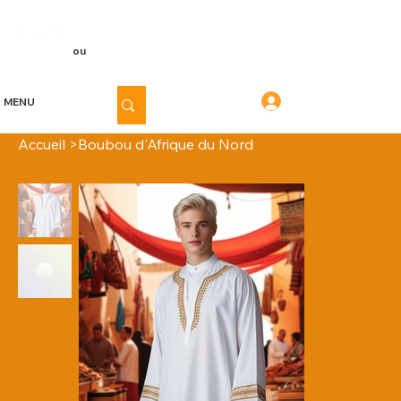
Voir les points
Inscription
ou
Connexion
Connexion
MENU
Accueil
>
Boubou d'Afrique du Nord