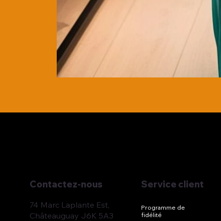
Service client
Contactez-nous
74 Marc Laplante Est,
Programme de
Châteauguay J6K 5A3
fidélité