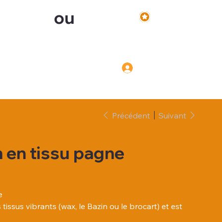
ou
Voir les points
Inscription
Connexion
Connexion
Précédent
Suivant
 en tissu pagne
e
tissus vibrants (wax, le Bazin ou le brocart) et est