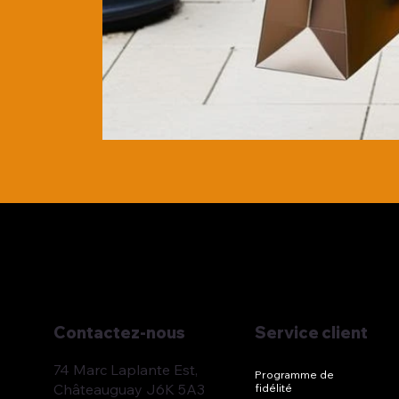
Service client
Contactez-nous
74 Marc Laplante Est,
Programme de
Châteauguay J6K 5A3
fidélité