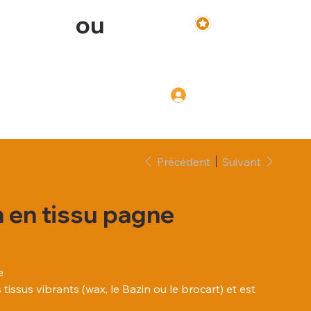
ou
Voir les points
Inscription
Connexion
Connexion
Précédent
Suivant
 en tissu pagne
e
tissus vibrants (wax, le Bazin ou le brocart) et est