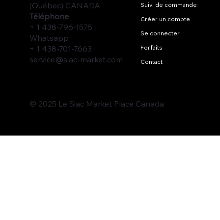
(Québec) CANADA
Suivi de commande
Téléphone
Créer un compte
+ 1 438-796-1575
Se connecter
Whatsapp
+ 1 438-701-7663
Forfaits
service@siac-market.com
Contact
© 2025 Le Siac Market Place Canada