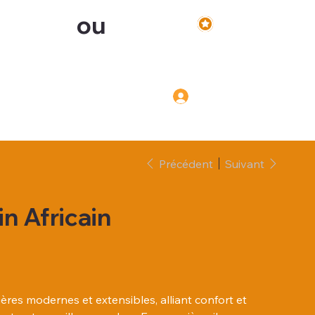
ou
Voir les points
Inscription
Connexion
Connexion
Précédent
Suivant
in Africain
res modernes et extensibles, alliant confort et