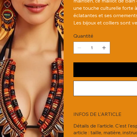
maintien, ce maillot de bain
une touche culturelle forte 
éclatantes et ses ornements
Les bijoux et colliers sont
Quantité
INFOS DE L'ARTICLE
Détails de l'article. C'est l
article : taille, matière, in