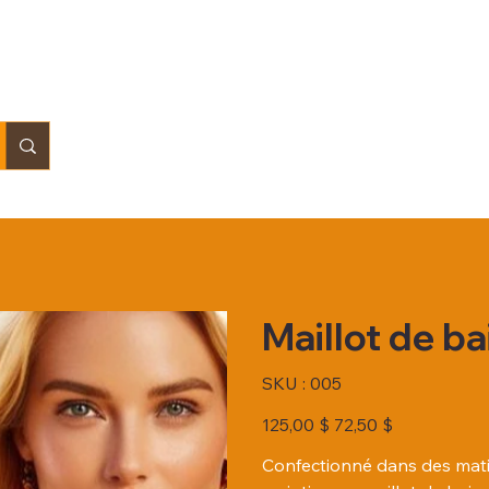
Maillot de ba
SKU
SKU :
005
005
Prix
Prix
125,00 $
72,50 $
d’origine
promotionnel
Confectionné dans des matiè