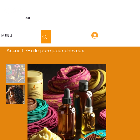
Voir les points
Inscription
ou
Connexion
Connexion
MENU
Accueil
>
Huile pure pour cheveux