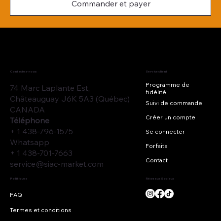
Commander et payer
Contactez-nous
Service client
Programme de
74 Marc Laplante Est,
fidélité
Châteauguay J6K 5A3 (Québec)
Suivi de commande
CANADA
Créer un compte
Téléphone
+ 1 438-796-1575
Se connecter
Whatsapp
Forfaits
+ 1 438-701-7663
Contact
service@siac-market.com
Réseaux Sociaux
Politiques
Termes et conditions