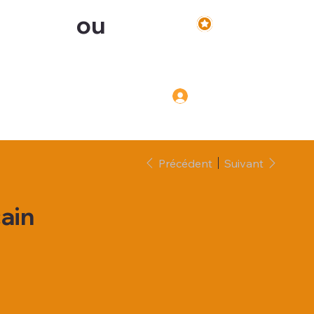
ou
Voir les points
Inscription
Connexion
Connexion
Précédent
Suivant
ain