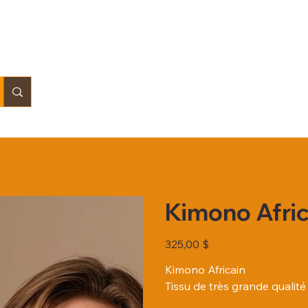
Kimono Afric
Prix
325,00 $
Kimono Africain
Tissu de très grande qualité