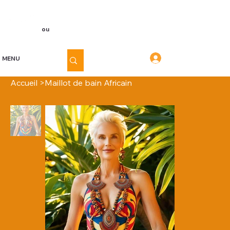
Voir les points
Inscription
ou
Connexion
Connexion
MENU
Accueil
>
Maillot de bain Africain