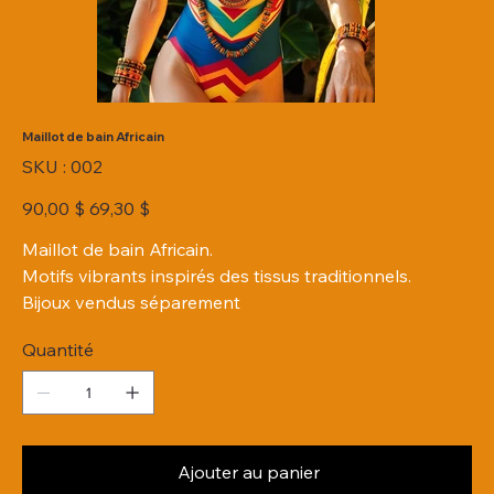
Maillot de bain Africain
SKU
SKU :
002
002
Prix
Prix
90,00 $
69,30 $
d’origine
promotionnel
Maillot de bain Africain.
Motifs vibrants inspirés des tissus traditionnels.
Bijoux vendus séparement
Quantité
Ajouter au panier