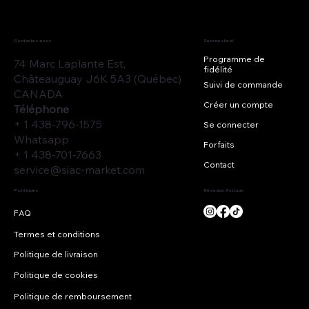
Contactez-nous
Service client
Programme de
74 Marc Laplante Est,
fidélité
Châteauguay J6K 5A3 (Québec)
Suivi de commande
CANADA
Créer un compte
Téléphone
+ 1 438-796-1575
Se connecter
Whatsapp
Forfaits
+ 1 438-701-7663
Contact
service@siac-market.com
Réseaux Sociaux
Politiques
Termes et conditions
Politique de livraison
Politique de cookies
Politique de remboursement