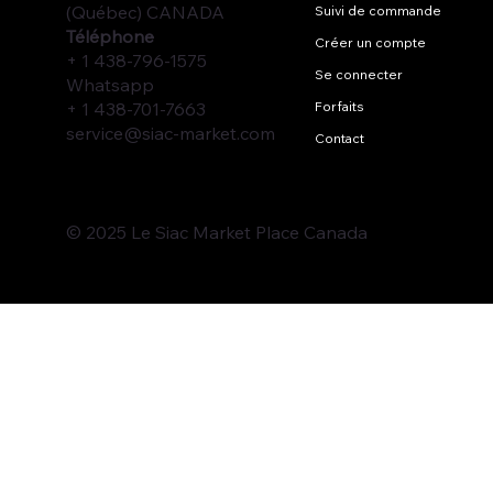
(Québec) CANADA
Suivi de commande
Téléphone
Créer un compte
+ 1 438-796-1575
Se connecter
Whatsapp
+ 1 438-701-7663
Forfaits
service@siac-market.com
Contact
© 2025 Le Siac Market Place Canada