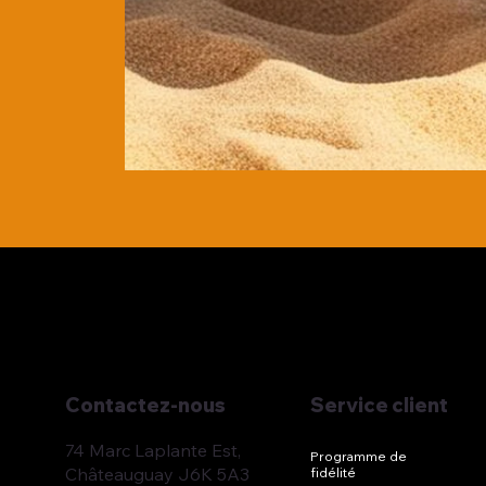
Service client
Contactez-nous
74 Marc Laplante Est,
Programme de
Châteauguay J6K 5A3
fidélité