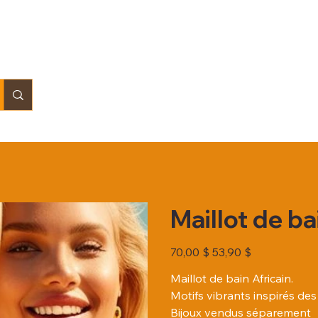
Maillot de ba
Prix
Prix
70,00 $
53,90 $
d’origine
promotionnel
Maillot de bain Africain.
Motifs vibrants inspirés des 
Bijoux vendus séparement