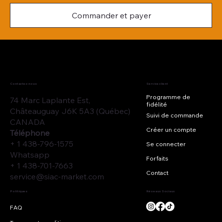
Commander et payer
Contactez-nous
Service client
Programme de
74 Marc Laplante Est,
fidélité
Châteauguay J6K 5A3 (Québec)
Suivi de commande
CANADA
Créer un compte
Téléphone
+ 1 438-796-1575
Se connecter
Whatsapp
Forfaits
+ 1 438-701-7663
Contact
service@siac-market.com
Réseaux Sociaux
Politiques