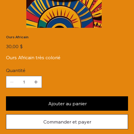
Ours Africain
Prix
30,00 $
Ours Africain très colorié
Quantité
Ajouter au panier
Commander et payer