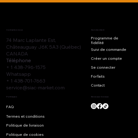
Contactez-nous
Service client
Programme de
74 Marc Laplante Est,
fidélité
Châteauguay J6K 5A3 (Québec)
Suivi de commande
CANADA
Créer un compte
Téléphone
+ 1 438-796-1575
Se connecter
Whatsapp
Forfaits
+ 1 438-701-7663
Contact
service@siac-market.com
Réseaux Sociaux
Politiques
Termes et conditions
Politique de livraison
Politique de cookies