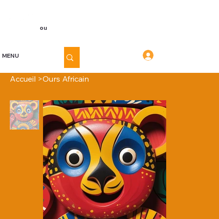
Voir les points
Inscription
ou
Connexion
Connexion
MENU
Accueil
>
Ours Africain