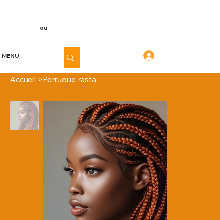
Voir les points
Inscription
ou
Connexion
Connexion
MENU
Accueil
>
Perruque rasta