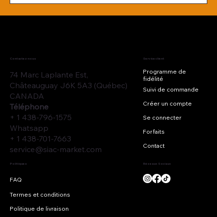
Contactez-nous
Service client
Programme de
74 Marc Laplante Est,
fidélité
Châteauguay J6K 5A3 (Québec)
Suivi de commande
CANADA
Créer un compte
Téléphone
+ 1 438-796-1575
Se connecter
Whatsapp
Forfaits
+ 1 438-701-7663
Contact
service@siac-market.com
Réseaux Sociaux
Politiques
Termes et conditions
Politique de livraison