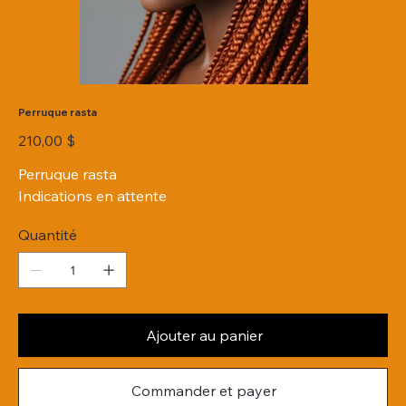
Perruque rasta
Prix
210,00 $
Perruque rasta
Indications en attente
Quantité
Ajouter au panier
Commander et payer