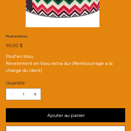
Pouf en tissu
Prix
90,00 $
Pouf en tissu
Revetement en tissu extra dur (Rembourrage a la
charge du client)
Quantité
Ajouter au panier