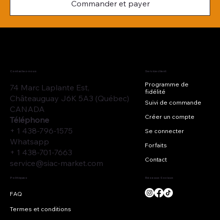
Commander et payer
Contactez-nous
Service client
Programme de
74 Marc Laplante Est,
fidélité
Châteauguay J6K 5A3 (Québec)
Suivi de commande
CANADA
Créer un compte
Téléphone
+ 1 438-796-1575
Se connecter
Whatsapp
Forfaits
+ 1 438-701-7663
Contact
service@siac-market.com
Réseaux Sociaux
Politiques
Termes et conditions