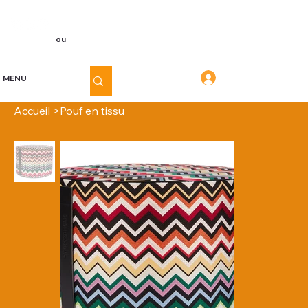
Voir les points
Inscription
ou
Connexion
Connexion
MENU
Accueil
>
Pouf en tissu