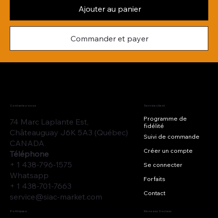
Ajouter au panier
Commander et payer
Contactez-nous
Service client
Programme de
74 Marc Laplante Est,
fidélité
Châteauguay J6K 5A3 (Québec)
Suivi de commande
CANADA
Créer un compte
Téléphone
+ 1 438-796-1575
Se connecter
Whatsapp
Forfaits
+ 1 438-701-7663
Contact
service@siac-market.com
Réseaux Sociaux
Politiques