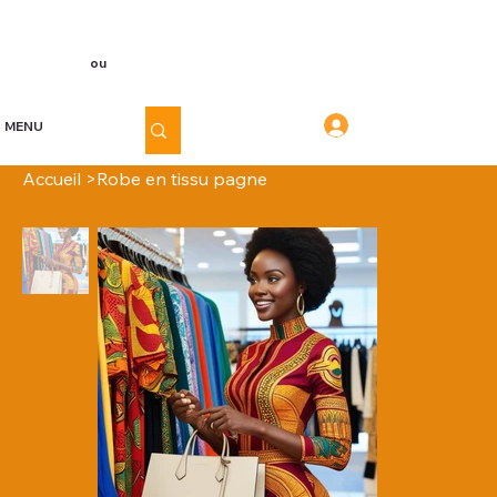
Voir les points
Inscription
ou
Connexion
Connexion
MENU
Accueil
>
Robe en tissu pagne