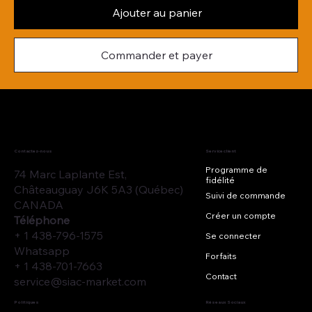
Ajouter au panier
Commander et payer
Contactez-nous
Service client
Programme de
74 Marc Laplante Est,
fidélité
Châteauguay J6K 5A3 (Québec)
Suivi de commande
CANADA
Créer un compte
Téléphone
+ 1 438-796-1575
Se connecter
Whatsapp
Forfaits
+ 1 438-701-7663
Contact
service@siac-market.com
Réseaux Sociaux
Politiques