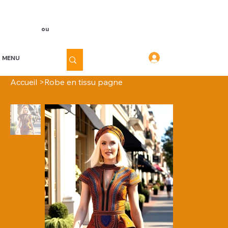
Voir les points
Inscription
ou
Connexion
Connexion
MENU
Accueil
>
Robe en tissu pagne