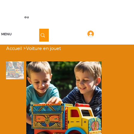
Voir les points
Inscription
ou
Connexion
Connexion
MENU
Accueil
>
Voiture en jouet