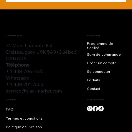
Contactez-nous
Service client
Programme de
74 Marc Laplante Est,
fidélité
Châteauguay J6K 5A3 (Québec)
Suivi de commande
CANADA
Créer un compte
Téléphone
+ 1 438-796-1575
Se connecter
Whatsapp
Forfaits
+ 1 438-701-7663
Contact
service@siac-market.com
Réseaux Sociaux
Politiques
Termes et conditions
Politique de livraison