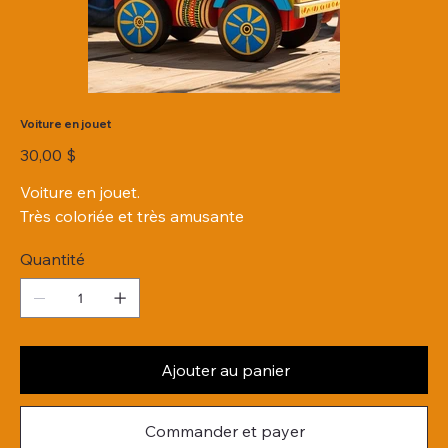
Voiture en jouet
Prix
30,00 $
Voiture en jouet.
Très coloriée et très amusante
Quantité
Ajouter au panier
Commander et payer