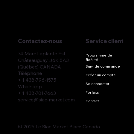
Service client
Contactez-nous
74 Marc Laplante Est,
Programme de
Châteauguay J6K 5A3
fidélité
(Québec) CANADA
Suivi de commande
Téléphone
Créer un compte
+ 1 438-796-1575
Se connecter
Whatsapp
+ 1 438-701-7663
Forfaits
service@siac-market.com
Contact
© 2025 Le Siac Market Place Canada