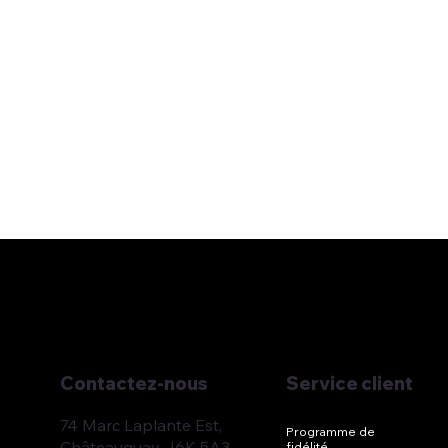
Service client
Contactez-nous
74 Marc Laplante Est,
Programme de
Châteauguay J6K 5A3
fidélité