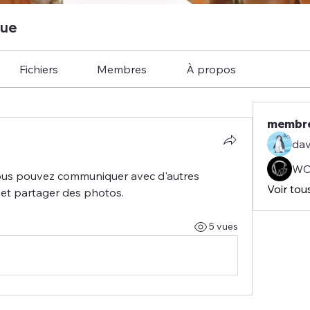
que
Fichiers
Membres
À propos
membr
dav
WO
ous pouvez communiquer avec d'autres 
Voir tou
 et partager des photos.
5 vues