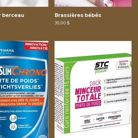
r berceau
Brassières bébés
Prix
35,00 $