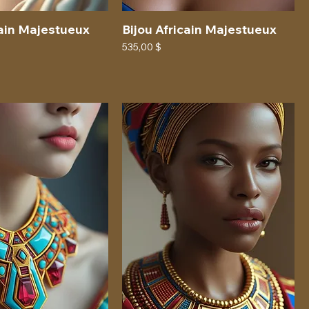
cain Majestueux
Bijou Africain Majestueux
Prix
535,00 $