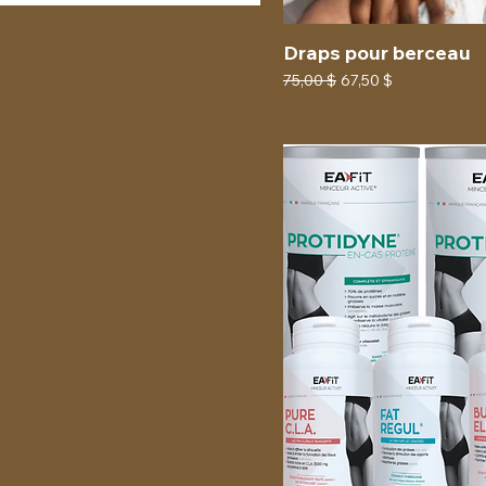
small
Draps pour berceau
Prix original
Prix promotionnel
75,00 $
67,50 $