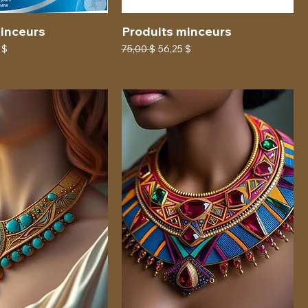
minceurs
Produits minceurs
promotionnel
Prix original
Prix promotionnel
 $
75,00 $
56,25 $