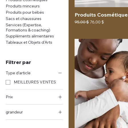
Produits minceurs
Produits pour bébés
Produits Cosmétique
Sacs et chaussures
Prix original
Prix promotionnel
95,00 $
76,00 $
Services (Expertise,
Formations & coaching)
Suppléments alimentaires
Tableaux et Objets d'Arts
Filtrer par
Type d'article
MEILLEURES VENTES
Prix
grandeur
5 $CA
3 450 $CA
medium