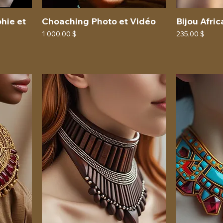
hie et
Choaching Photo et Vidéo
Bijou Afri
Prix
Prix
1 000,00 $
235,00 $