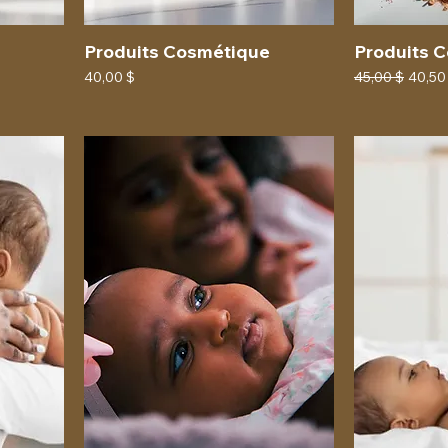
Produits Cosmétique
Produits 
Prix
Prix original
Prix 
40,00 $
45,00 $
40,50