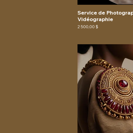
Service de Photograp
Vidéographie
Prix
2 500,00 $