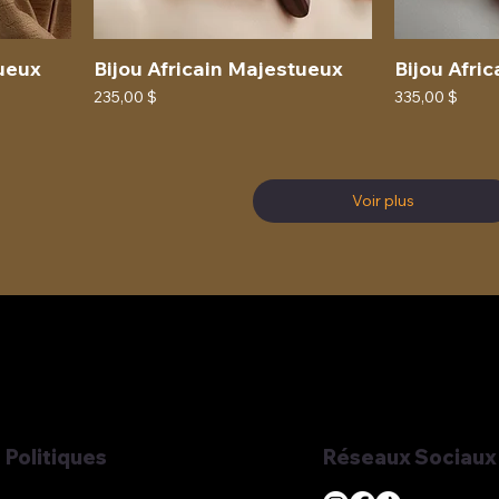
tueux
Bijou Africain Majestueux
Bijou Afri
Prix
Prix
235,00 $
335,00 $
Voir plus
Réseaux Sociaux
Politiques