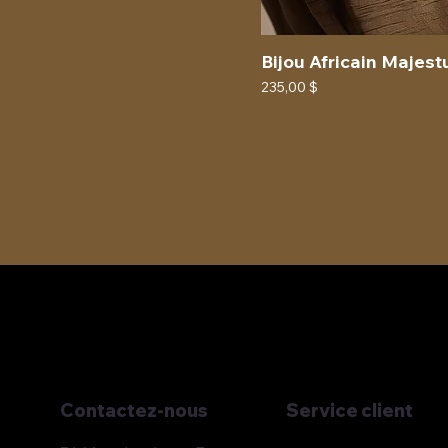
Bijou Africain Majes
Prix
235,00 $
Service client
Contactez-nous