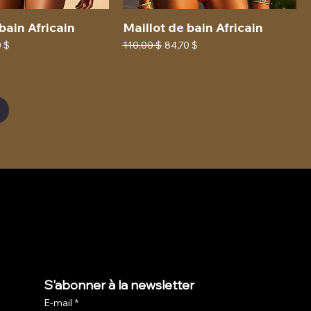
bain Africain
Maillot de bain Africain
promotionnel
Prix original
Prix promotionnel
0 $
110,00 $
84,70 $
S'abonner à la newsletter
E-mail
*