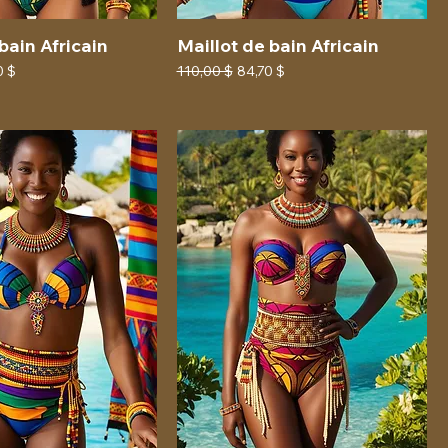
bain Africain
Maillot de bain Africain
 promotionnel
Prix original
Prix promotionnel
0 $
110,00 $
84,70 $