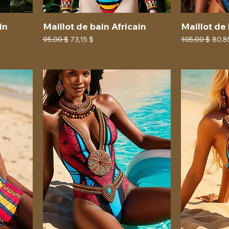
in
Maillot de bain Africain
Maillot de 
Prix original
Prix promotionnel
Prix original
Prix
95,00 $
73,15 $
105,00 $
80,8