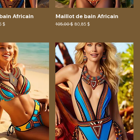
bain Africain
Maillot de bain Africain
 promotionnel
Prix original
Prix promotionnel
5 $
105,00 $
80,85 $