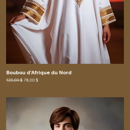
Boubou d'Afrique du Nord
Prix original
Prix promotionnel
120,00 $
78,00 $