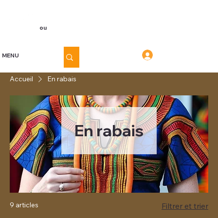
Voir les points
Inscription
ou
Connexion
Connexion
MENU
Accueil
En rabais
En rabais
9 articles
Filtrer et trier