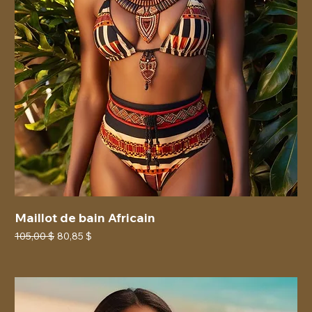
Maillot de bain Africain
Prix original
Prix promotionnel
105,00 $
80,85 $