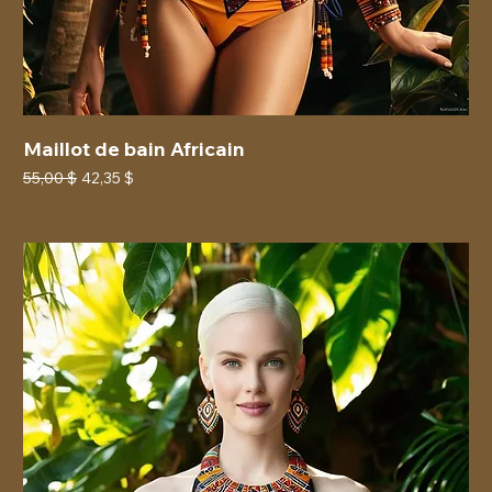
Maillot de bain Africain
Prix original
Prix promotionnel
55,00 $
42,35 $