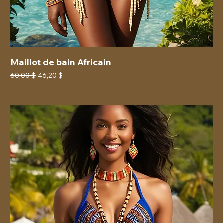
Maillot de bain Africain
Prix original
Prix promotionnel
60,00 $
46,20 $