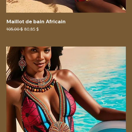
Maillot de bain Africain
Prix original
Prix promotionnel
105,00 $
80,85 $