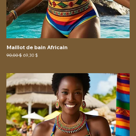
Maillot de bain Africain
Prix original
Prix promotionnel
90,00 $
69,30 $