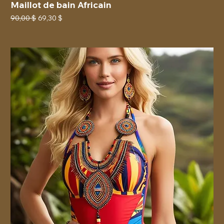
Maillot de bain Africain
Prix original
Prix promotionnel
90,00 $
69,30 $