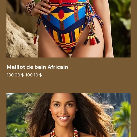
Maillot de bain Africain
Prix original
Prix promotionnel
130,00 $
100,10 $