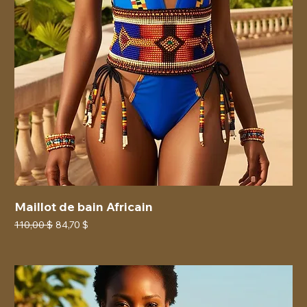
Maillot de bain Africain
Prix original
Prix promotionnel
110,00 $
84,70 $