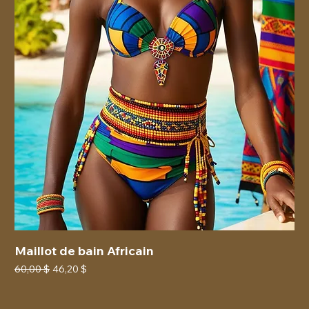
Maillot de bain Africain
Prix original
Prix promotionnel
60,00 $
46,20 $