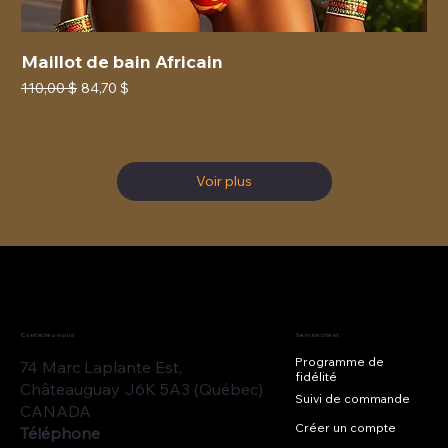
Maillot de bain Africain
Prix original
Prix promotionnel
110,00 $
84,70 $
Voir plus
Contactez-nous
Service client
Programme de
74 Marc Laplante Est,
fidélité
Châteauguay J6K 5A3 (Québec)
Suivi de commande
CANADA
Créer un compte
Téléphone