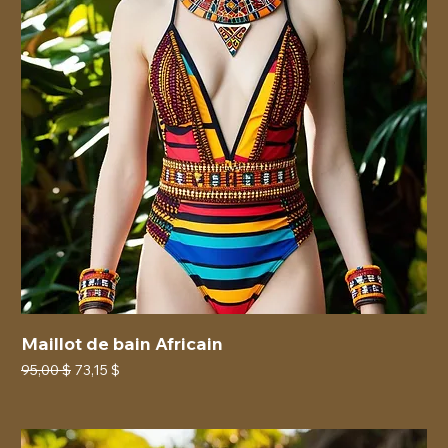
Maillot de bain Africain
Prix original
Prix promotionnel
95,00 $
73,15 $