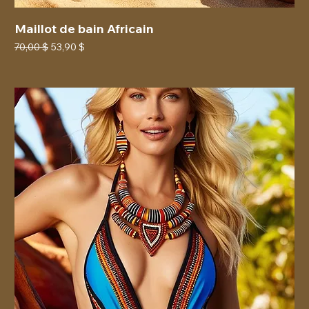
Maillot de bain Africain
Prix original
Prix promotionnel
70,00 $
53,90 $