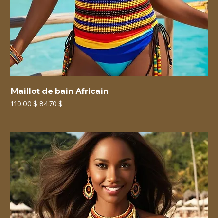
Maillot de bain Africain
Prix original
Prix promotionnel
110,00 $
84,70 $