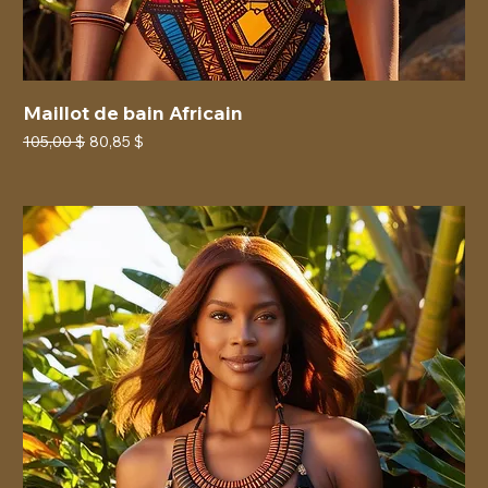
Maillot de bain Africain
Prix original
Prix promotionnel
105,00 $
80,85 $