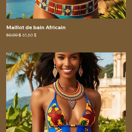
Maillot de bain Africain
Prix original
Prix promotionnel
80,00 $
61,60 $