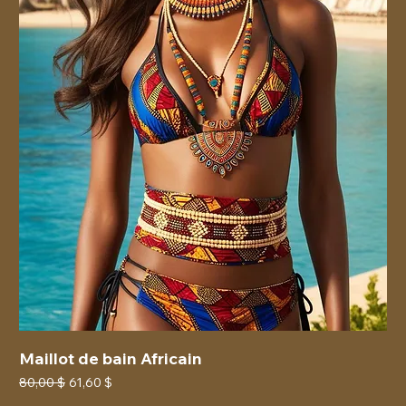
Maillot de bain Africain
Prix original
Prix promotionnel
80,00 $
61,60 $