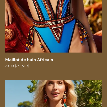
Maillot de bain Africain
Prix original
Prix promotionnel
70,00 $
53,90 $