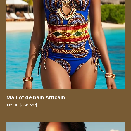
Maillot de bain Africain
Prix original
Prix promotionnel
115,00 $
88,55 $