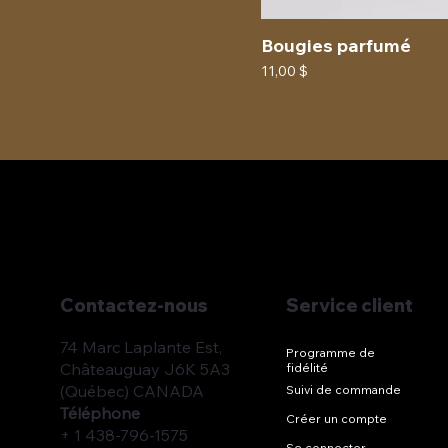
Bougies parfumé
Prix
11,00 $
Service client
Contactez-nous
74 Marc Laplante Est,
Programme de
Châteauguay J6K 5A3
fidélité
(Québec) CANADA
Suivi de commande
Téléphone
Créer un compte
+ 1 438-796-1575
Se connecter