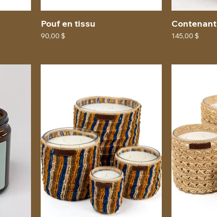
Pouf en tissu
Contenant 
Prix
Prix
90,00 $
145,00 $