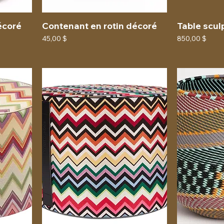
écoré
Contenant en rotin décoré
Table scul
Prix
Prix
45,00 $
850,00 $