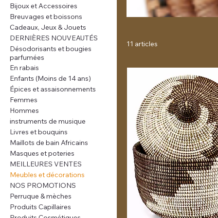
Bijoux et Accessoires
Breuvages et boissons
Cadeaux, Jeux & Jouets
DERNIÈRES NOUVEAUTÉS
11 articles
Désodorisants et bougies
parfumées
En rabais
Enfants (Moins de 14 ans)
Épices et assaisonnements
Femmes
Hommes
instruments de musique
Livres et bouquins
Maillots de bain Africains
Masques et poteries
MEILLEURES VENTES
Meubles et décorations
NOS PROMOTIONS
Perruque & mèches
Produits Capillaires
Produits Cosmétiques