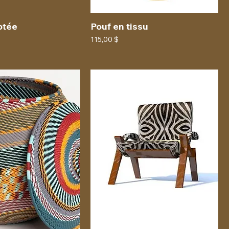
ptée
Pouf en tissu
Prix
115,00 $